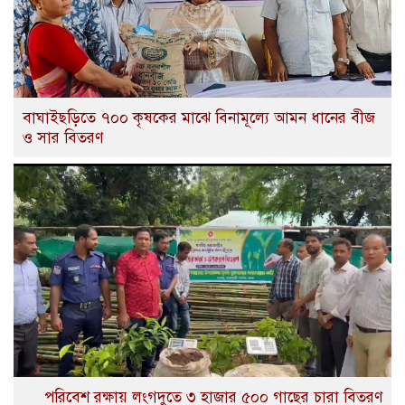
বাঘাইছড়িতে ৭০০ কৃষকের মাঝে বিনামূল্যে আমন ধানের বীজ
ও সার বিতরণ
পরিবেশ রক্ষায় লংগদুতে ৩ হাজার ৫০০ গাছের চারা বিতরণ