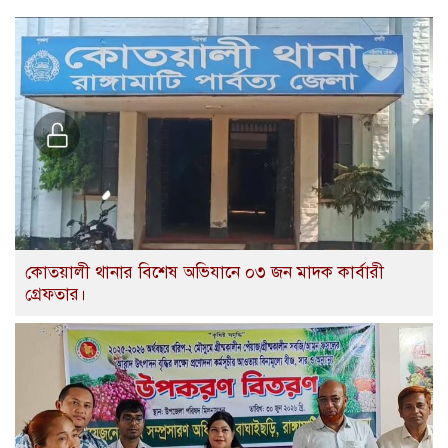
কোতয়ালী থানার বিশেষ অভিযানে ০৩ জন মাদক কার্বারী
গ্রেফতার।