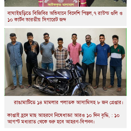
বাঘাইছড়িতে বিজিবির অভিযানে বিদেশি পিস্তল,৭ রাউন্ড গুলি ও
১০ কার্টন ভারতীয় সিগারেট জব্দ
রাঙামাটিতে ১৪ মামলার পলাতক আসামিসহ ৮ জন গ্রেপ্তার।
কাপ্তাই হ্রদে মাছ আহরণে নিষেধাজ্ঞা আরও ১০ দিন বৃদ্ধি, : ১০
আগস্ট মধ্যরাত থেকে শুরু হবে আহরণ-বিপনন।