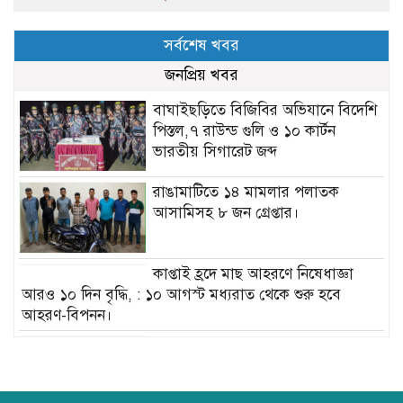
সর্বশেষ খবর
জনপ্রিয় খবর
বাঘাইছড়িতে বিজিবির অভিযানে বিদেশি
পিস্তল,৭ রাউন্ড গুলি ও ১০ কার্টন
ভারতীয় সিগারেট জব্দ
রাঙামাটিতে ১৪ মামলার পলাতক
আসামিসহ ৮ জন গ্রেপ্তার।
কাপ্তাই হ্রদে মাছ আহরণে নিষেধাজ্ঞা
আরও ১০ দিন বৃদ্ধি, : ১০ আগস্ট মধ্যরাত থেকে শুরু হবে
আহরণ-বিপনন।
কোতয়ালী থানার বিশেষ অভিযানে ০৩
জন মাদক কার্বারী গ্রেফতার।