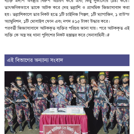
ব্যক্তি মদ্যপ অবস্থায় বিরুপ আচরণ করে এবং কিছু লুকানোর চেষ্টা করে।
তাৎক্ষণিকভাবে তাকে আটক করে দেহ তল্লাশি ও প্রাথমিক জিজ্ঞাসাবাদ করা
হয়। তল্লাশিকালে তার নিকট হতে ১টি চাইনিজ পিস্তল, ১টি ম্যাগাজিন, ১ রাউন্ড
অ্যামুনিশন, ১টি মোবাইল ফোন এবং নগদ ৪১৫ টাকা উদ্ধার করে।
পরবর্তী জিজ্ঞাসাবাদে আটককৃত ব্যক্তির পরিচয় জানা যায়। পরে আটককৃত এই
ব্যক্তি কে অস্ত্র সহ থানা পুলিশের নিকট হস্তান্তর করে সেনাবাহিনী।#
এই বিভাগের অন্যান্য সংবাদ