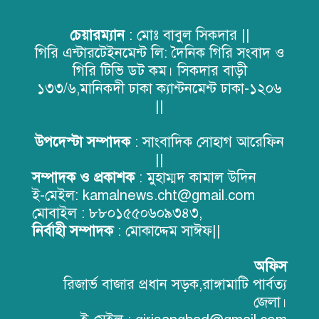
বাঘাইছড়িতে ৭০০ কৃষকের মাঝে
চেয়ারম্যান
: মোঃ বাবুল সিকদার ||
বিনামূল্যে আমন ধানের বীজ ও সার
গিরি এন্টারটেইনমেন্ট লি: দৈনিক গিরি সংবাদ ও
বিতরণ
গিরি টিভি ডট কম। সিকদার বাড়ী
১৩৩/৬,মানিকদী ঢাকা ক্যান্টনমেন্ট ঢাকা-১২০৬
||
উপদেস্টা সম্পাদক
: সাংবাদিক সোহাগ আরেফিন
পরিবেশ রক্ষায় লংগদুতে ৩ হাজার ৫০০ গাছের চারা বিতরণ
||
রাঙামাটিতে ‘মাল্টিমিডিয়া, এআই ও
সম্পাদক ও প্রকাশক
: মুহাম্মদ কামাল উদিন
ফ্যাক্ট চেকিং’ বিষয়ক সাংবাদিকতা
ই-মেইল: kamalnews.cht@gmail.com
প্রশিক্ষণ কর্মশালার সমাপনী ও সনদ
মোবাইল : ৮৮০১৫৫০৬০৯৩৪৩,
বিতরণ অনুষ্ঠান অনুষ্ঠিত
নির্বাহী সম্পাদক
: মোকাদ্দেম সাঈফ||
ইরানের সর্বোচ্চ নেতা আয়াতুল্লাহ
খামেনির রাষ্ট্রীয় জানাজা ও দাফন
অফিস
অনুষ্ঠানে আমন্ত্রণ পেলেন ড. কর্নেল অলি
রিজার্ভ বাজার প্রধান সড়ক,রাঙ্গামাটি পার্বত্য
আহমদ বীর বিক্রম
জেলা।
কোতয়ালী থানার বিশেষ অভিযানে চোরা