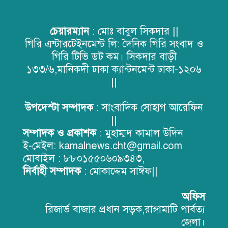
বাঘাইছড়িতে ৭০০ কৃষকের মাঝে
চেয়ারম্যান
: মোঃ বাবুল সিকদার ||
বিনামূল্যে আমন ধানের বীজ ও সার
গিরি এন্টারটেইনমেন্ট লি: দৈনিক গিরি সংবাদ ও
বিতরণ
গিরি টিভি ডট কম। সিকদার বাড়ী
১৩৩/৬,মানিকদী ঢাকা ক্যান্টনমেন্ট ঢাকা-১২০৬
||
উপদেস্টা সম্পাদক
: সাংবাদিক সোহাগ আরেফিন
পরিবেশ রক্ষায় লংগদুতে ৩ হাজার ৫০০ গাছের চারা বিতরণ
||
রাঙামাটিতে ‘মাল্টিমিডিয়া, এআই ও
সম্পাদক ও প্রকাশক
: মুহাম্মদ কামাল উদিন
ফ্যাক্ট চেকিং’ বিষয়ক সাংবাদিকতা
ই-মেইল: kamalnews.cht@gmail.com
প্রশিক্ষণ কর্মশালার সমাপনী ও সনদ
মোবাইল : ৮৮০১৫৫০৬০৯৩৪৩,
বিতরণ অনুষ্ঠান অনুষ্ঠিত
নির্বাহী সম্পাদক
: মোকাদ্দেম সাঈফ||
ইরানের সর্বোচ্চ নেতা আয়াতুল্লাহ
খামেনির রাষ্ট্রীয় জানাজা ও দাফন
অফিস
অনুষ্ঠানে আমন্ত্রণ পেলেন ড. কর্নেল অলি
রিজার্ভ বাজার প্রধান সড়ক,রাঙ্গামাটি পার্বত্য
আহমদ বীর বিক্রম
জেলা।