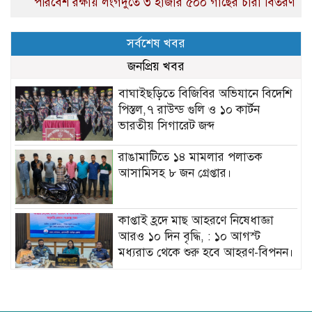
পরিবেশ রক্ষায় লংগদুতে ৩ হাজার ৫০০ গাছের চারা বিতরণ
সর্বশেষ খবর
জনপ্রিয় খবর
বাঘাইছড়িতে বিজিবির অভিযানে বিদেশি
পিস্তল,৭ রাউন্ড গুলি ও ১০ কার্টন
ভারতীয় সিগারেট জব্দ
রাঙামাটিতে ১৪ মামলার পলাতক
আসামিসহ ৮ জন গ্রেপ্তার।
কাপ্তাই হ্রদে মাছ আহরণে নিষেধাজ্ঞা
আরও ১০ দিন বৃদ্ধি, : ১০ আগস্ট
মধ্যরাত থেকে শুরু হবে আহরণ-বিপনন।
কোতয়ালী থানার বিশেষ অভিযানে ০৩
জন মাদক কার্বারী গ্রেফতার।