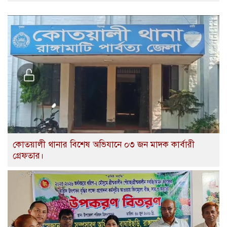
কোতয়ালী থানার বিশেষ অভিযানে ০৩ জন মাদক কার্বারী
গ্রেফতার।