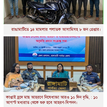
রাঙামাটিতে ১৪ মামলার পলাতক আসামিসহ ৮ জন গ্রেপ্তার।
কাপ্তাই হ্রদে মাছ আহরণে নিষেধাজ্ঞা আরও ১০ দিন বৃদ্ধি, : ১০
আগস্ট মধ্যরাত থেকে শুরু হবে আহরণ-বিপনন।